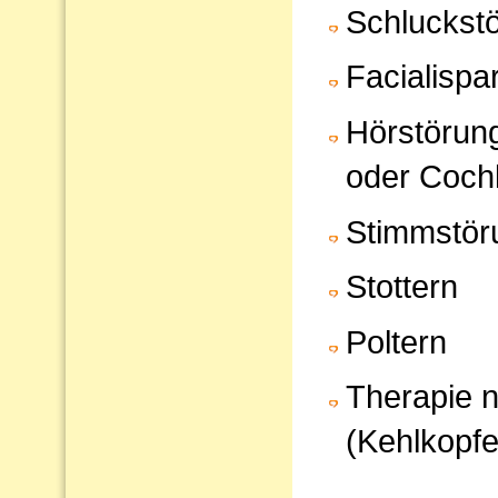
Schluckst
Facialispa
Hörstörun
oder Cochl
Stimmstör
Stottern
Poltern
Therapie 
(Kehlkopfe