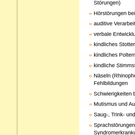
Störungen)
Hörstörungen bei
auditive Verarb
verbale Entwickl
kindliches Stotte
kindliches Polter
kindliche Stimms
Näseln (Rhinopho
Fehlbildungen
Schwierigkeiten 
Mutismus und Au
Saug-, Trink- un
Sprachstörungen
Syndromerkrank