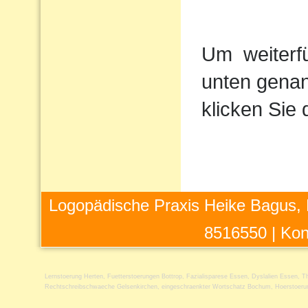
Um
weiterf
unten genan
klicken Sie 
Logopädische Praxis Heike Bagus, 
8516550 |
Kon
Lernstoerung Herten
,
Fuetterstoerungen Bottrop
,
Fazialisparese Essen
,
Dyslalien Essen
,
Th
Rechtschreibschwaeche Gelsenkirchen
,
eingeschraenkter Wortschatz Bochum
,
Hoerstoeru