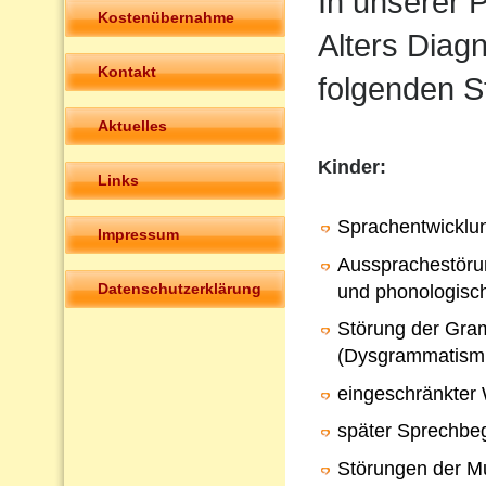
In unserer P
Kostenübernahme
Alters Diag
Kontakt
folgenden S
Aktuelles
Kinder:
Links
Sprachentwicklu
Impressum
Aussprachestörun
Datenschutzerklärung
und phonologisc
Störung der Gra
(Dysgrammatism
eingeschränkter
später Sprechbeg
Störungen der Mu