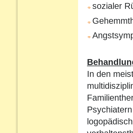
sozialer 
Gehemmth
Angstsym
Behandlun
In den meist
multidiszip
Familienthe
Psychiatern
logopädisch