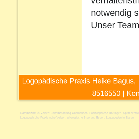
verhaltens
notwendig s
Unser Team 
Logopädische Praxis Heike Bagus, 
8516550 |
Kon
Gammazismus Velbert
,
Stimmstoerung Oberhausen
,
Facialisparese Hattingen
,
Sprachentw
Logopaedische Praxis nahe Velbert
,
phonetische Stoerung Essen
,
Logopaeden in Essen