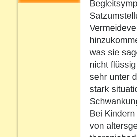
Begleitsym
Satzumstel
Vermeideve
hinzukommen
was sie sag
nicht flüssi
sehr unter d
stark situat
Schwankun
Bei Kindern 
von altersg