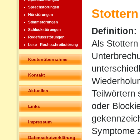
Sprechstörungen
Stottern
Hörstörungen
Stimmstörungen
Definition:
Schluckstörungen
Redeflussstörungen
Als Stotter
Lese - Rechtschreibstörung
Unterbrechu
Kostenübernahme
unterschied
Kontakt
Wiederholun
Aktuelles
Teilwörtern
oder Blocki
Links
gekennzeich
Impressum
Symptome z
Datenschutzerklärung