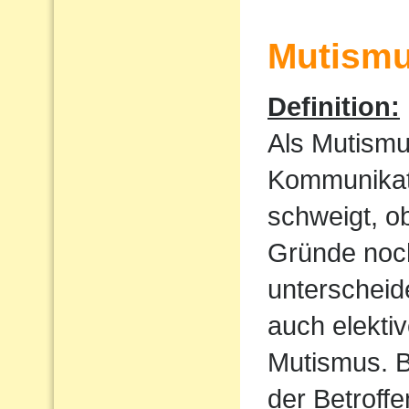
Mutism
Definition:
Als Mutismu
Kommunikati
schweigt, o
Gründe noch
unterscheid
auch elekti
Mutismus. B
der Betroff