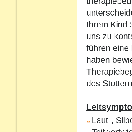
therapiebed
unterscheid
Ihrem Kind S
uns zu kont
führen eine
haben bewie
Therapiebeg
des Stottern
Leitsympt
Laut-, Sil
Teilwortwi