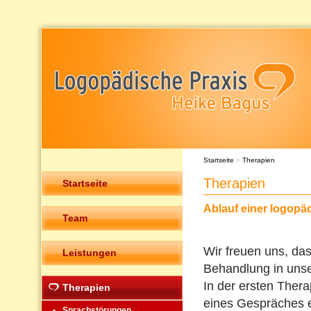
Startseite
>
Therapien
Therapien
Startseite
Ablauf einer logopä
Team
Wir freuen uns, das
Leistungen
Behandlung in unser
In der ersten Ther
Therapien
eines Gespräches 
Sprachstörungen