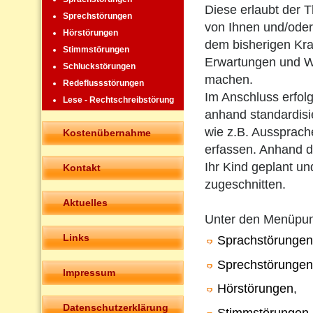
Diese erlaubt der T
Sprechstörungen
von Ihnen und/oder
Hörstörungen
dem bisherigen Kra
Stimmstörungen
Erwartungen und W
Schluckstörungen
machen.
Redeflussstörungen
Im Anschluss erfolg
Lese - Rechtschreibstörung
anhand standardisie
wie z.B. Aussprach
Kostenübernahme
erfassen. Anhand de
Ihr Kind geplant un
Kontakt
zugeschnitten.
Aktuelles
Unter den Menüpu
Links
Sprachstörungen
Sprechstörungen
Impressum
Hörstörungen
,
Datenschutzerklärung
Stimmstörungen
,