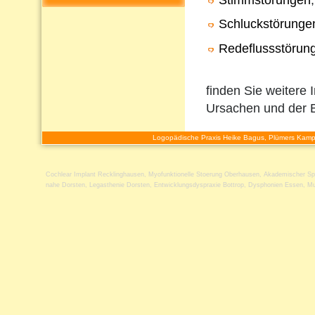
Schluckstörunge
Redeflussstörun
finden Sie weitere 
Ursachen und der 
Logopädische Praxis Heike Bagus, Plümers Kamp
Cochlear Implant Recklinghausen
,
Myofunktionelle Stoerung Oberhausen
,
Akademischer Sp
nahe Dorsten
,
Legasthenie Dorsten
,
Entwicklungsdyspraxie Bottrop
,
Dysphonien Essen
,
Mu