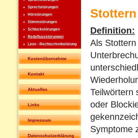
Sprechstörungen
Stottern
Hörstörungen
Stimmstörungen
Definition:
Schluckstörungen
Redeflussstörungen
Als Stotter
Lese - Rechtschreibstörung
Unterbrechu
Kostenübernahme
unterschied
Kontakt
Wiederholun
Aktuelles
Teilwörtern
oder Blocki
Links
gekennzeich
Impressum
Symptome z
Datenschutzerklärung