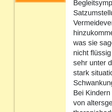
Begleitsym
Satzumstel
Vermeideve
hinzukommen
was sie sag
nicht flüssi
sehr unter d
stark situat
Schwankun
Bei Kindern 
von altersg