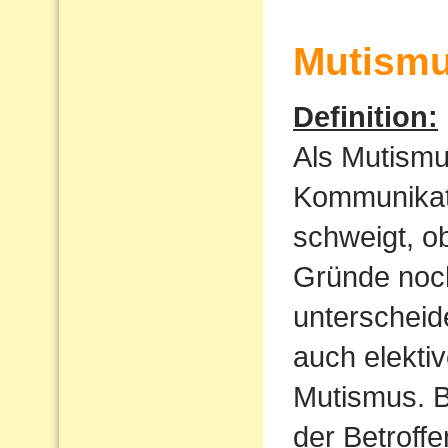
Mutism
Definition:
Als Mutismu
Kommunikati
schweigt, o
Gründe noch
unterscheid
auch elekti
Mutismus. B
der Betroff