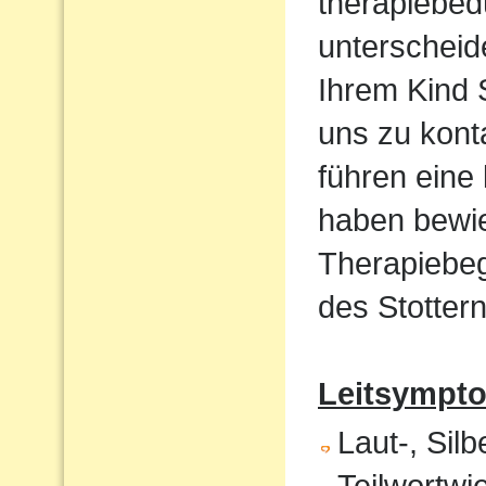
therapiebed
unterscheid
Ihrem Kind S
uns zu kont
führen eine
haben bewie
Therapiebeg
des Stottern
Leitsympt
Laut-, Sil
Teilwortwi