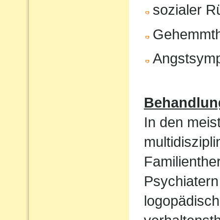
sozialer 
Gehemmth
Angstsym
Behandlun
In den meist
multidiszip
Familienthe
Psychiatern
logopädisch