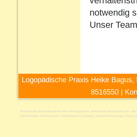
verhaltens
notwendig s
Unser Team 
Logopädische Praxis Heike Bagus, 
8516550 |
Kon
Akademische Sprachtherapeutin nahe Recklinghausen
,
phonetische Stoerung Bochum
,
Gau
Stimmtherapie nahe Dortmund
,
Dysarthrophonie Duisburg
,
Aussprachestoerungen Essen
,
p