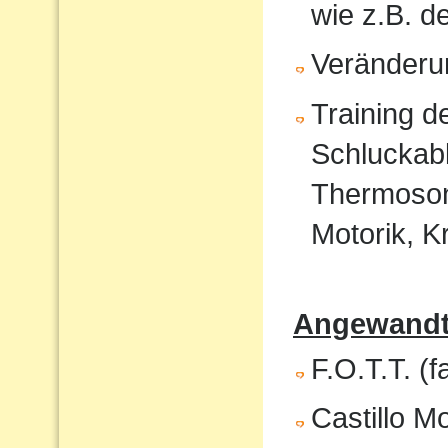
wie z.B. 
Veränderu
Training 
Schluckabl
Thermosond
Motorik, K
Angewandte
F.O.T.T. (f
Castillo M