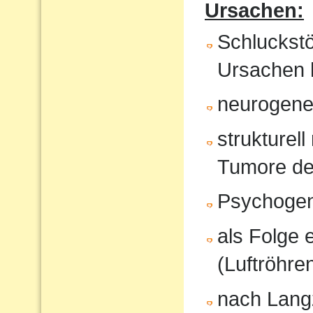
Ursachen:
Schluckst
Ursachen 
neurogene 
strukturel
Tumore de
Psychoge
als Folge 
(Luftröhren
nach Langz