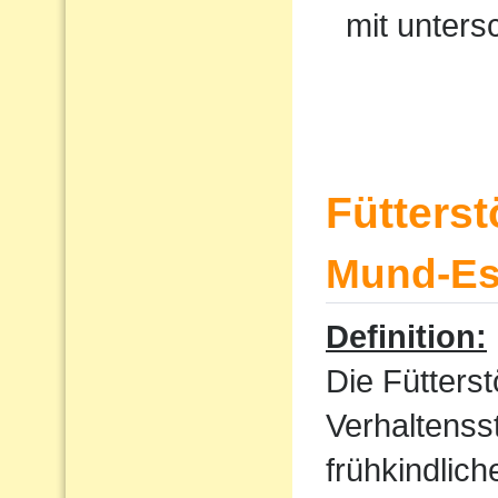
mit unters
Fütters
Mund-Ess
Definition:
Die Fütterst
Verhaltenss
frühkindlic