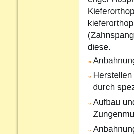
Kieferorthop
kieferortho
(Zahnspange
diese.
Anbahnung
Herstellen
durch spe
Aufbau und
Zungenmus
Anbahnung