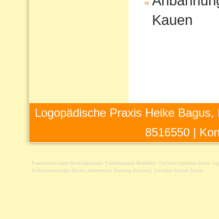
Anbahnung
Kauen
Logopädische Praxis Heike Bagus, 
8516550 |
Kon
Fuetterstoerungen Recklinghausen
,
Fazialisparese Muelheim
,
Cochlea Implantat Herne
,
Lo
Schluckstoerungen Essen
,
phonetische Stoerung Duisburg
,
Cochlear Implant Essen