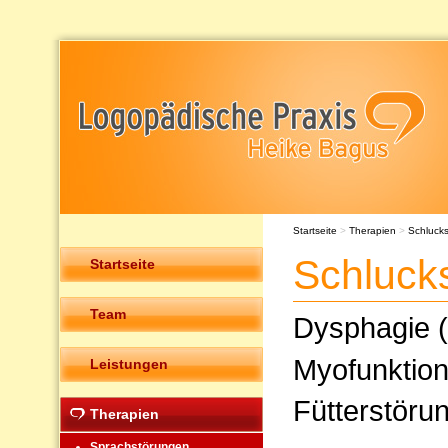
Startseite
>
Therapien
>
Schluck
Schluck
Startseite
Team
Dysphagie (
Myofunktion
Leistungen
Fütterstöru
Therapien
Sprachstörungen