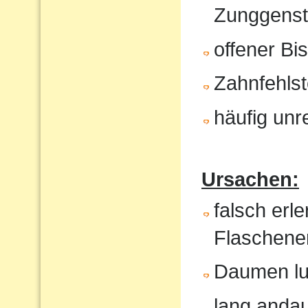
Zunggenst
offener Bi
Zahnfehlst
häufig unr
Ursachen:
falsch erl
Flaschene
Daumen lu
lang anda