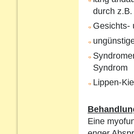
durch z.B.
Gesichts- 
ungünstige
Syndromer
Syndrom
Lippen-Ki
Behandlun
Eine myofunk
enger Absp