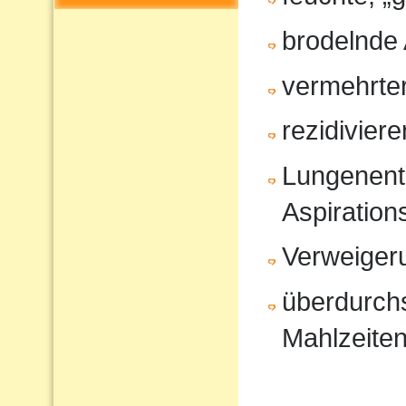
brodelnde
vermehrter
rezidivier
Lungenent
Aspiratio
Verweiger
überdurchs
Mahlzeite