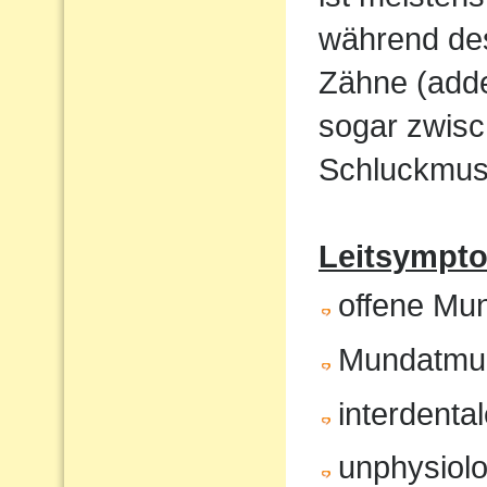
während de
Zähne (adde
sogar zwisc
Schluckmust
Leitsympto
offene Mu
Mundatmu
interdenta
unphysiol