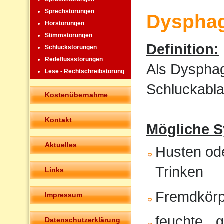
Sprechstörungen
Dysphag
Hörstörungen
Stimmstörungen
Definition:
Schluckstörungen
Redeflussstörungen
Als Dysphag
Lese - Rechtschreibstörung
Schluckabla
Kostenübernahme
Kontakt
Mögliche 
Aktuelles
Husten od
Trinken
Links
Fremdkörp
Impressum
feuchte, „
Datenschutzerklärung