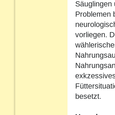
Säuglingen 
Problemen b
neurologisc
vorliegen. D
wählerische
Nahrungsau
Nahrungsan
exkzessives
Füttersituat
besetzt.