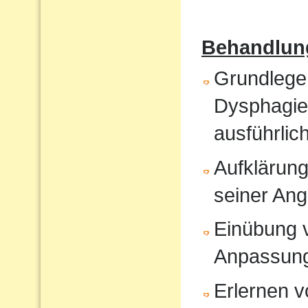
Behandlun
Grundlege
Dysphagiet
ausführlic
Aufklärung
seiner An
Einübung vo
Anpassun
Erlernen 