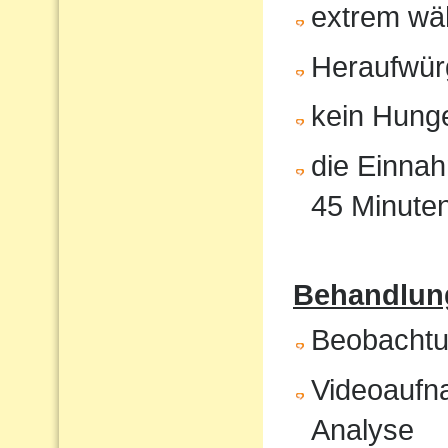
extrem wä
Heraufwür
kein Hunge
die Einnah
45 Minute
Behandlung
Beobachtun
Videoaufna
Analyse