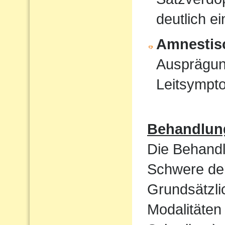
deutlich e
Amnestis
Ausprägun
Leitsympt
Behandlun
Die Behandl
Schwere der
Grundsätzli
Modalitäten