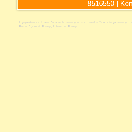
8516550 |
Kon
Logopaedinnen in Essen
,
Aussprachestoerungen Essen
,
auditive Verarbeitungsstoerung Do
Essen
,
Dysarthrie Bottrop
,
Schetismus Bottrop