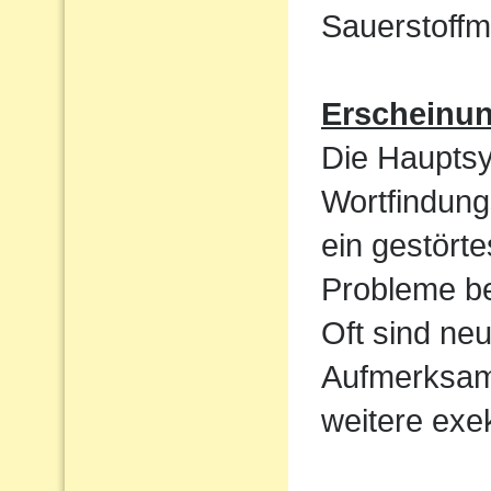
Sauerstoffm
Erscheinu
Die Haupts
Wortfindun
ein gestört
Probleme be
Oft sind ne
Aufmerksamk
weitere exek