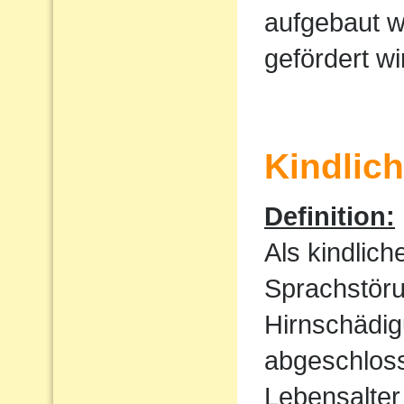
aufgebaut w
gefördert wi
Kindlic
Definition:
Als kindlic
Sprachstöru
Hirnschädig
abgeschloss
Lebensalter 