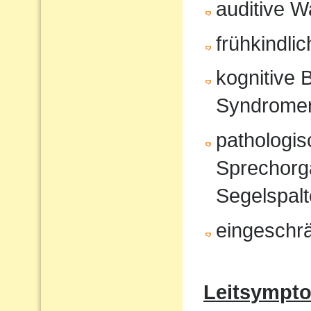
auditive 
frühkindli
kognitive 
Syndrome
pathologi
Sprechorg
Segelspalt
eingeschr
Leitsympt