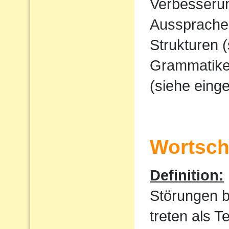
Verbesserun
Ausspraches
Strukturen 
Grammatike
(siehe eing
Wortscha
Definition:
Störungen 
treten als T