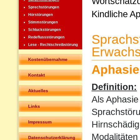
Wortschatzd
Sprechstörungen
Kindliche A
Hörstörungen
Stimmstörungen
Schluckstörungen
Sprachs
Redeflussstörungen
Lese - Rechtschreibstörung
Erwachs
Kostenübernahme
Aphasie
Kontakt
Definition:
Aktuelles
Als Aphasie
Links
Sprachstöru
Hirnschädig
Impressum
Modalitäten
Datenschutzerklärung