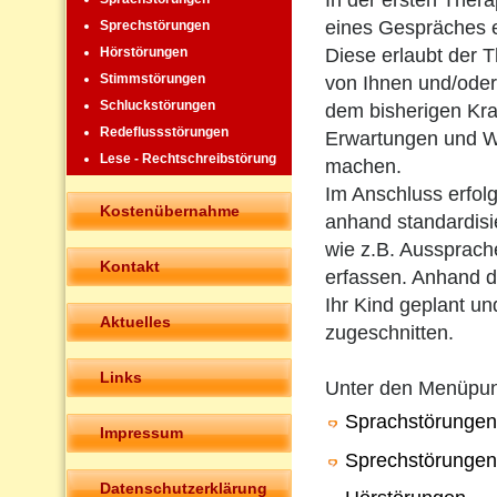
In der ersten Ther
eines Gespräches 
Sprechstörungen
Diese erlaubt der T
Hörstörungen
Stimmstörungen
von Ihnen und/oder
Schluckstörungen
dem bisherigen Kra
Redeflussstörungen
Erwartungen und W
Lese - Rechtschreibstörung
machen.
Im Anschluss erfolg
Kostenübernahme
anhand standardisie
wie z.B. Aussprach
Kontakt
erfassen. Anhand de
Ihr Kind geplant un
Aktuelles
zugeschnitten.
Links
Unter den Menüpu
Sprachstörungen
Impressum
Sprechstörungen
Datenschutzerklärung