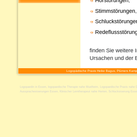
Hörstörungen
,
Stimmstörungen
,
Schluckstörunge
Redeflussstörun
finden Sie weitere 
Ursachen und der 
Logopädische Praxis Heike Bagus, Plümers Kamp
Logopaedin in Essen
,
logopaedische Therapie nahe Muelheim
,
Logopaedische Praxis nahe 
Aussprachestoerungen Essen
,
Klinischer Lerntherapeut nahe Herten
,
Schluckstoerung Ess