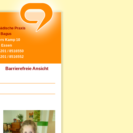
ädische Praxis
 Bagus
rs Kamp 10
 Essen
0201 / 8516550
0201 / 8516552
Barrierefreie Ansicht