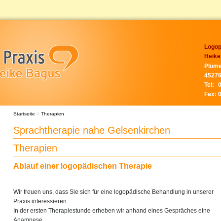
Logop
Heike
Plüme
45276
Tel:
Fax:
Startseite
>
Therapien
Sprachtherapie nahe Gelsenkirchen
Therapien
Ablauf einer logopädischen Therapie
Wir freuen uns, dass Sie sich für eine logopädische Behandlung in unserer
Praxis interessieren.
In der ersten Therapiestunde erheben wir anhand eines Gespräches eine
Anamnese.