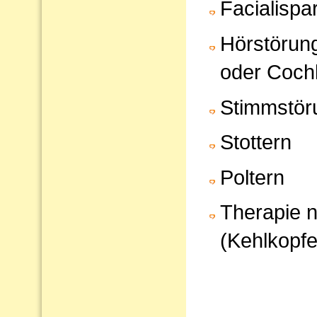
Facialispa
Hörstörun
oder Cochl
Stimmstör
Stottern
Poltern
Therapie 
(Kehlkopfe