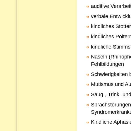
auditive Verarb
verbale Entwickl
kindliches Stotte
kindliches Polter
kindliche Stimms
Näseln (Rhinopho
Fehlbildungen
Schwierigkeiten 
Mutismus und Au
Saug-, Trink- un
Sprachstörungen
Syndromerkrank
Kindliche Aphasi