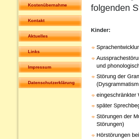
Kostenübernahme
folgenden S
Kontakt
Kinder:
Aktuelles
Sprachentwicklu
Links
Aussprachestörun
und phonologisc
Impressum
Störung der Gra
Datenschutzerklärung
(Dysgrammatism
eingeschränkter
später Sprechbeg
Störungen der Mu
Störungen)
Hörstörungen bei