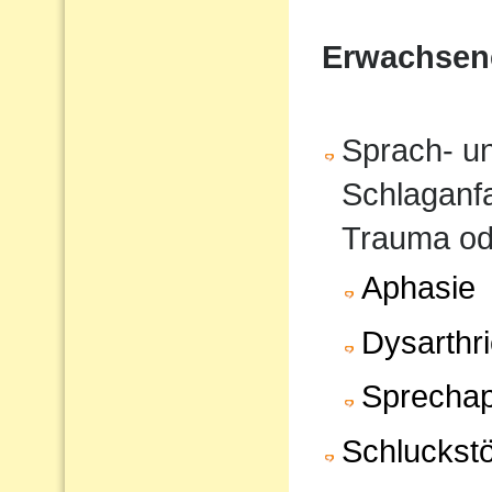
Erwachsen
Sprach- u
Schlaganfa
Trauma od
Aphasie
Dysarthr
Sprechap
Schluckst