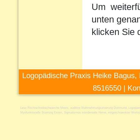
Um
weiterf
unten genan
klicken Sie 
Logopädische Praxis Heike Bagus, 
8516550 |
Kon
Lese Rechtschreibschwaeche Moers
,
auditive Wahrnehmungsstoerung Dortmund
,
Logopae
Myofunktionelle Stoerung Essen
,
Sigmatismus interdentalis Herne
,
eingeschraenkter Worts